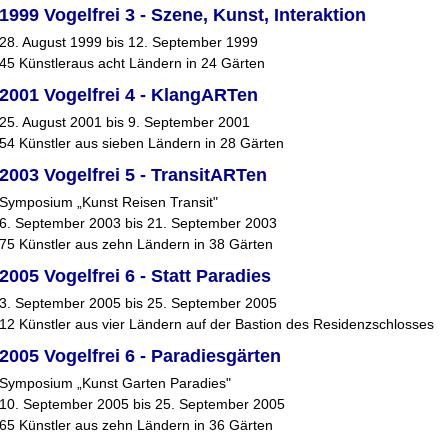
1999 Vogelfrei 3 - Szene, Kunst, Interaktion
28. August 1999 bis 12. September 1999
45 Künstleraus acht Ländern in 24 Gärten
2001 Vogelfrei 4 - KlangARTen
25. August 2001 bis 9. September 2001
54 Künstler aus sieben Ländern in 28 Gärten
2003 Vogelfrei 5 - TransitARTen
Symposium „Kunst Reisen Transit"
6. September 2003 bis 21. September 2003
75 Künstler aus zehn Ländern in 38 Gärten
2005 Vogelfrei 6 - Statt Paradies
3. September 2005 bis 25. September 2005
12 Künstler aus vier Ländern auf der Bastion des Residenzschlosses
2005 Vogelfrei 6 - Paradiesgärten
Symposium „Kunst Garten Paradies"
10. September 2005 bis 25. September 2005
65 Künstler aus zehn Ländern in 36 Gärten